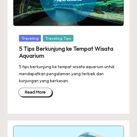
Posted
Traveling
Traveling Tips
in
5 Tips Berkunjung ke Tempat Wisata
Aquarium
5 tips berkunjung ke tempat wisata aquarium untuk
mendapatkan pengalaman yang terbaik dan
kunjungan yang berkesan.
Read More