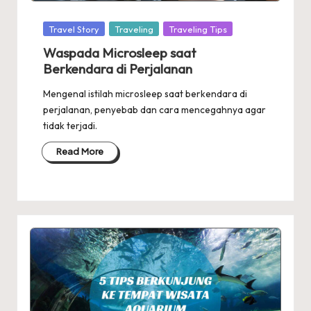
Posted
Travel Story
Traveling
Traveling Tips
in
Waspada Microsleep saat
Berkendara di Perjalanan
Mengenal istilah microsleep saat berkendara di
perjalanan, penyebab dan cara mencegahnya agar
tidak terjadi.
Read More