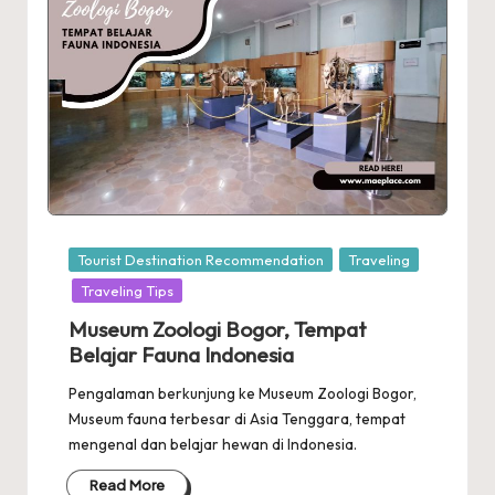
Posted
Tourist Destination Recommendation
Traveling
in
Traveling Tips
Museum Zoologi Bogor, Tempat
Belajar Fauna Indonesia
Pengalaman berkunjung ke Museum Zoologi Bogor,
Museum fauna terbesar di Asia Tenggara, tempat
mengenal dan belajar hewan di Indonesia.
Read More