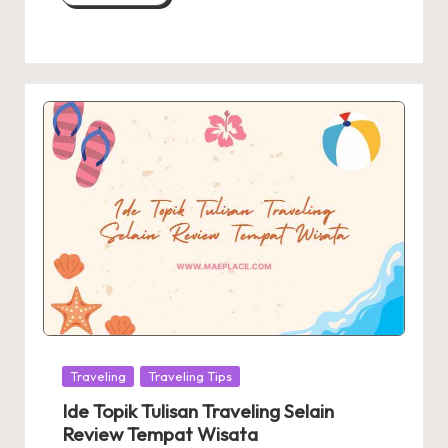
Posted
Traveling
Traveling Tips
in
Ide Topik Tulisan Traveling Selain
Review Tempat Wisata