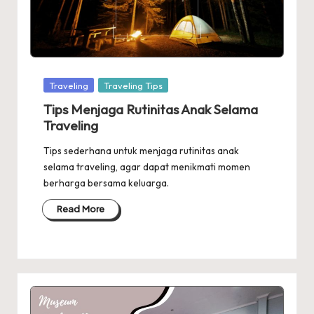
Posted
Traveling
Traveling Tips
in
Tips Menjaga Rutinitas Anak Selama
Traveling
Tips sederhana untuk menjaga rutinitas anak
selama traveling, agar dapat menikmati momen
berharga bersama keluarga.
Read More