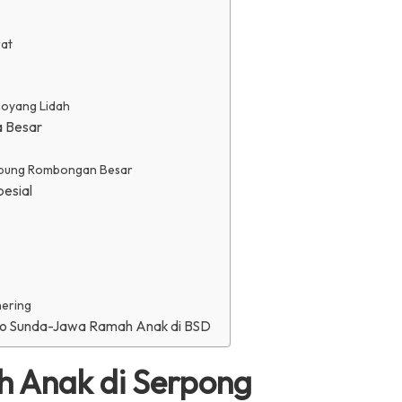
rat
goyang Lidah
a Besar
ampung Rombongan Besar
pesial
hering
esto Sunda-Jawa Ramah Anak di BSD
h Anak di Serpong