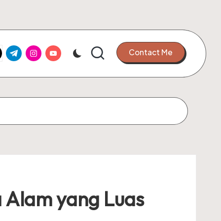
k.com
tter.com
t.me
instagram.com
youtube.com
Contact Me
a Alam yang Luas