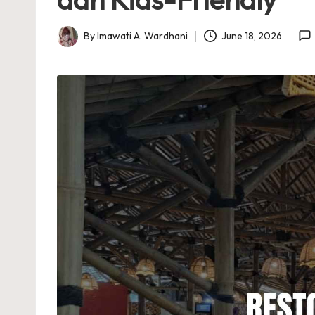
By
Imawati A. Wardhani
June 18, 2026
Posted
by