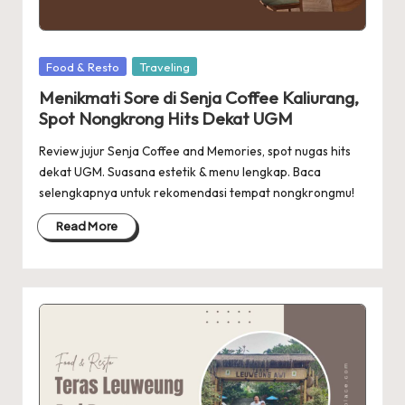
Posted
Food & Resto
Traveling
in
Menikmati Sore di Senja Coffee Kaliurang,
Spot Nongkrong Hits Dekat UGM
Review jujur Senja Coffee and Memories, spot nugas hits
dekat UGM. Suasana estetik & menu lengkap. Baca
selengkapnya untuk rekomendasi tempat nongkrongmu!
Read More