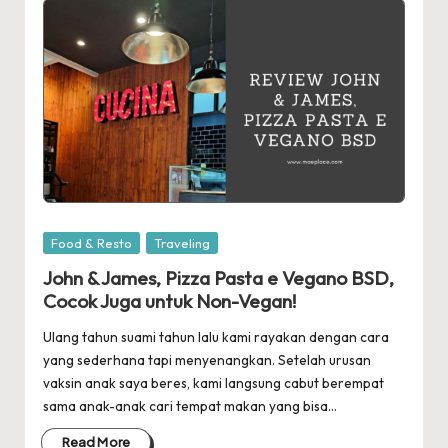
Posted
Food & Resto
Traveling
in
John & James, Pizza Pasta e Vegano BSD,
Cocok Juga untuk Non-Vegan!
Ulang tahun suami tahun lalu kami rayakan dengan cara
yang sederhana tapi menyenangkan. Setelah urusan
vaksin anak saya beres, kami langsung cabut berempat
sama anak-anak cari tempat makan yang bisa…
Read More