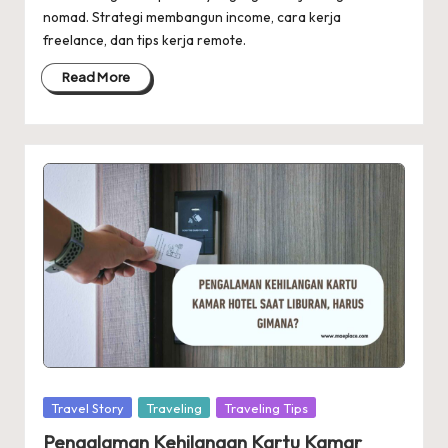
nomad. Strategi membangun income, cara kerja
freelance, dan tips kerja remote.
Read More
Posted
Travel Story
Traveling
Traveling Tips
in
Pengalaman Kehilangan Kartu Kamar