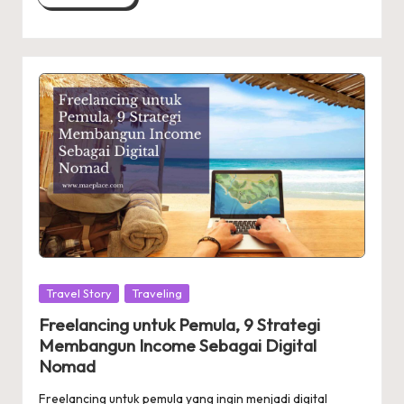
Posted
Travel Story
Traveling
in
Freelancing untuk Pemula, 9 Strategi
Membangun Income Sebagai Digital
Nomad
Freelancing untuk pemula yang ingin menjadi digital