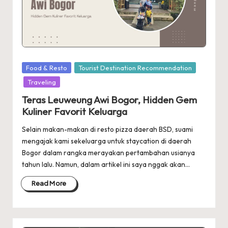
Posted
Food & Resto
Tourist Destination Recommendation
in
Traveling
Teras Leuweung Awi Bogor, Hidden Gem
Kuliner Favorit Keluarga
Selain makan-makan di resto pizza daerah BSD, suami
mengajak kami sekeluarga untuk staycation di daerah
Bogor dalam rangka merayakan pertambahan usianya
tahun lalu. Namun, dalam artikel ini saya nggak akan…
Read More