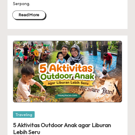
Serpong.
Read More
Posted
Traveling
in
5 Aktivitas Outdoor Anak agar Liburan
Lebih Seru