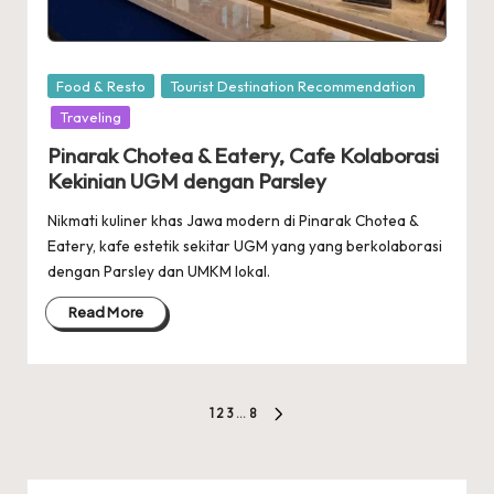
Posted
Food & Resto
Tourist Destination Recommendation
in
Traveling
Pinarak Chotea & Eatery, Cafe Kolaborasi
Kekinian UGM dengan Parsley
Nikmati kuliner khas Jawa modern di Pinarak Chotea &
Eatery, kafe estetik sekitar UGM yang yang berkolaborasi
dengan Parsley dan UMKM lokal.
Read More
Posts
1
2
3
…
8
NEXT
pagination
PAGE