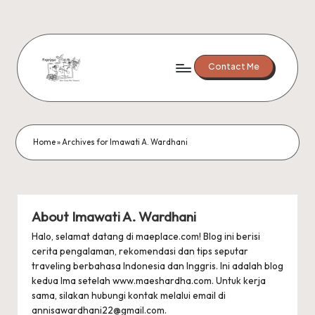
Skip
to
content
Contact Me
M
Where
Dreams
A
Meet
E
Destination
Home
»
Archives for Imawati A. Wardhani
Pl
a
c
About Imawati A. Wardhani
e
Halo, selamat datang di maeplace.com! Blog ini berisi
cerita pengalaman, rekomendasi dan tips seputar
traveling berbahasa Indonesia dan Inggris. Ini adalah blog
kedua Ima setelah
www.maeshardha.com
. Untuk kerja
sama, silakan hubungi kontak melalui email di
annisawardhani22@gmail.com
.