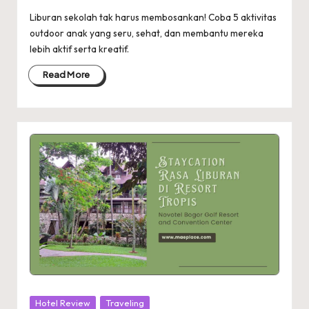
Liburan sekolah tak harus membosankan! Coba 5 aktivitas
outdoor anak yang seru, sehat, dan membantu mereka
lebih aktif serta kreatif.
Read More
Posted
Hotel Review
Traveling