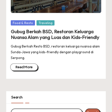
Posted
Food & Resto
Traveling
in
Gubug Berkah BSD, Restoran Keluarga
Nuansa Alam yang Luas dan Kids-Friendly
Gubug Berkah Resto BSD, restoran keluarga nuansa alam
Sunda-Jawa yang kids-friendly dengan playground di
Serpong.
Read More
Search