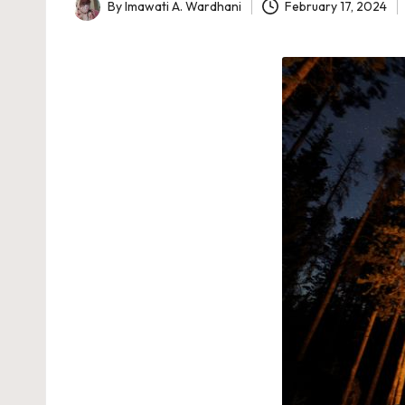
By
Imawati A. Wardhani
February 17, 2024
Posted
by