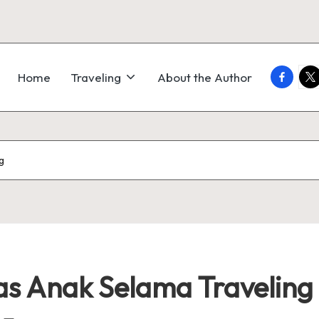
faceboo
twi
Home
Traveling
About the Author
g
as Anak Selama Traveling