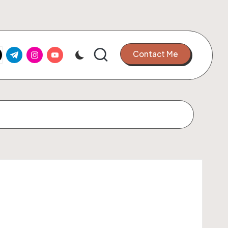
k.com
tter.com
t.me
instagram.com
youtube.com
Contact Me