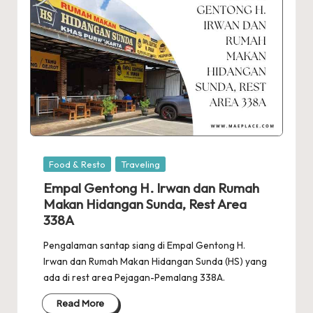
Posted
Food & Resto
Traveling
in
Empal Gentong H. Irwan dan Rumah
Makan Hidangan Sunda, Rest Area
338A
Pengalaman santap siang di Empal Gentong H.
Irwan dan Rumah Makan Hidangan Sunda (HS) yang
ada di rest area Pejagan-Pemalang 338A.
Read More