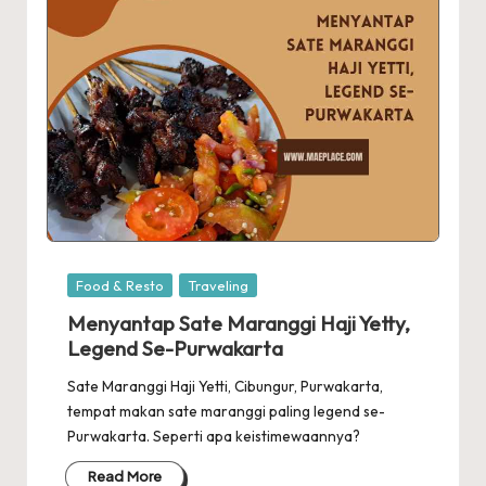
Posted
Food & Resto
Traveling
in
Menyantap Sate Maranggi Haji Yetty,
Legend Se-Purwakarta
Sate Maranggi Haji Yetti, Cibungur, Purwakarta,
tempat makan sate maranggi paling legend se-
Purwakarta. Seperti apa keistimewaannya?
Read More