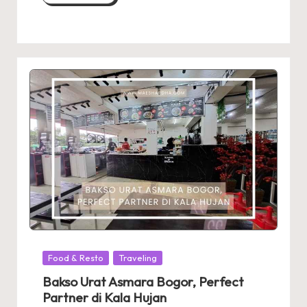
Posted
Food & Resto
Traveling
in
Bakso Urat Asmara Bogor, Perfect
Partner di Kala Hujan