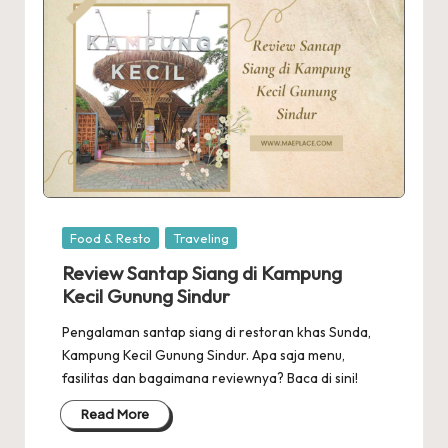
Posted
Food & Resto
Traveling
in
Review Santap Siang di Kampung
Kecil Gunung Sindur
Pengalaman santap siang di restoran khas Sunda,
Kampung Kecil Gunung Sindur. Apa saja menu,
fasilitas dan bagaimana reviewnya? Baca di sini!
Read More