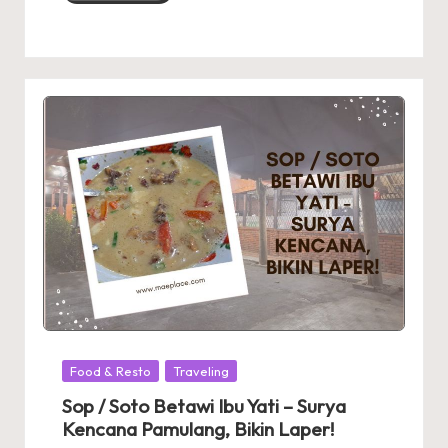
Posted
Food & Resto
Traveling
in
Sop / Soto Betawi Ibu Yati – Surya
Kencana Pamulang, Bikin Laper!