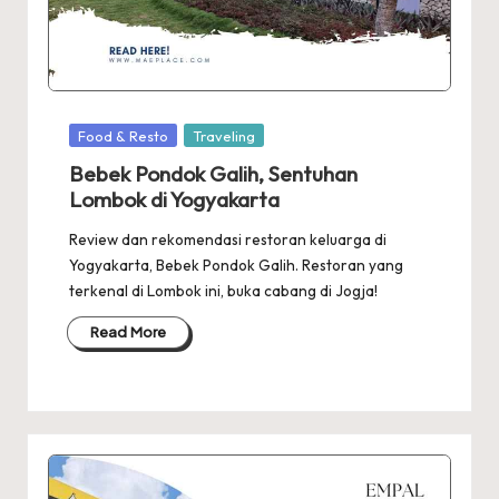
Posted
Food & Resto
Traveling
in
Bebek Pondok Galih, Sentuhan
Lombok di Yogyakarta
Review dan rekomendasi restoran keluarga di
Yogyakarta, Bebek Pondok Galih. Restoran yang
terkenal di Lombok ini, buka cabang di Jogja!
Read More