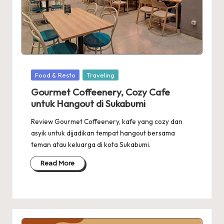
Posted
Food & Resto
Traveling
in
Gourmet Coffeenery, Cozy Cafe
untuk Hangout di Sukabumi
Review Gourmet Coffeenery, kafe yang cozy dan
asyik untuk dijadikan tempat hangout bersama
teman atau keluarga di kota Sukabumi.
Read More