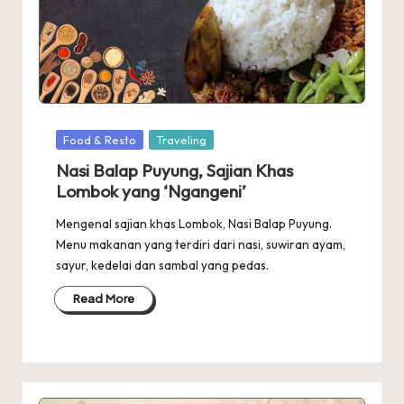
Posted
Food & Resto
Traveling
in
Nasi Balap Puyung, Sajian Khas
Lombok yang ‘Ngangeni’
Mengenal sajian khas Lombok, Nasi Balap Puyung.
Menu makanan yang terdiri dari nasi, suwiran ayam,
sayur, kedelai dan sambal yang pedas.
Read More