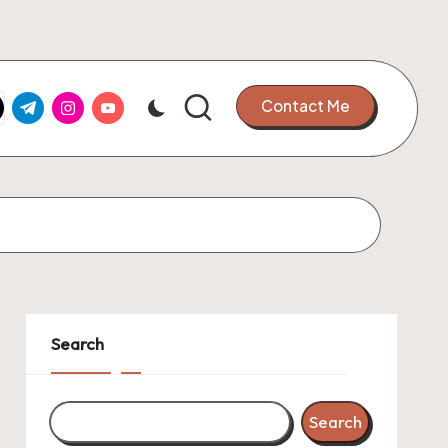
k.com
tter.com
t.me
instagram.com
youtube.com
Contact Me
Search
Search