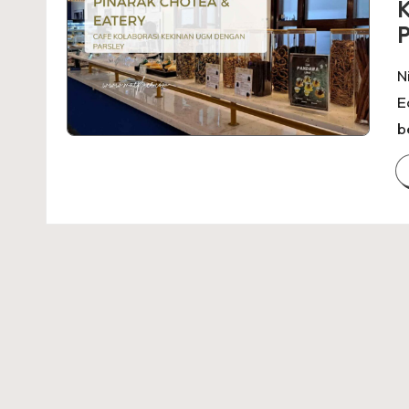
K
P
N
E
b