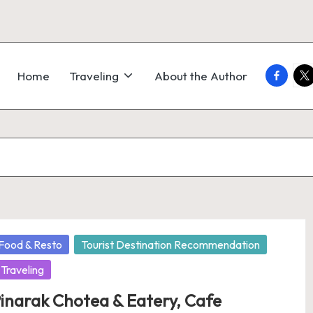
faceboo
twi
Home
Traveling
About the Author
osted
Food & Resto
Tourist Destination Recommendation
Traveling
inarak Chotea & Eatery, Cafe