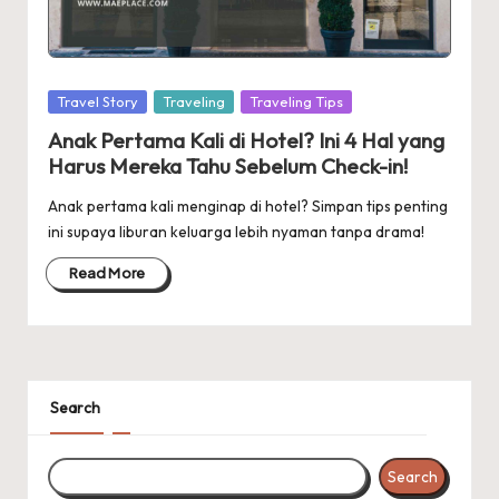
Posted
Travel Story
Traveling
Traveling Tips
in
Anak Pertama Kali di Hotel? Ini 4 Hal yang
Harus Mereka Tahu Sebelum Check-in!
Anak pertama kali menginap di hotel? Simpan tips penting
ini supaya liburan keluarga lebih nyaman tanpa drama!
Read More
Search
Search