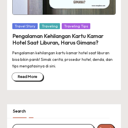
Posted
Travel Story
Traveling
Traveling Tips
in
Pengalaman Kehilangan Kartu Kamar
Hotel Saat Liburan, Harus Gimana?
Pengalaman kehilangan kartu kamar hotel saat liburan
bisa bikin panik! Simak cerita, prosedur hotel, denda, dan
tips mengatasinya di sini.
Read More
Search