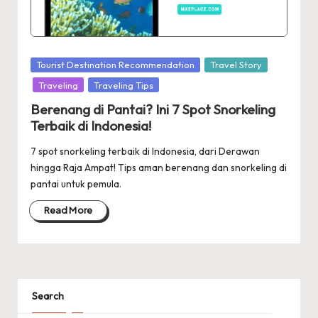
Posted
Tourist Destination Recommendation
Travel Story
in
Traveling
Traveling Tips
Berenang di Pantai? Ini 7 Spot Snorkeling
Terbaik di Indonesia!
7 spot snorkeling terbaik di Indonesia, dari Derawan
hingga Raja Ampat! Tips aman berenang dan snorkeling di
pantai untuk pemula.
Read More
Search